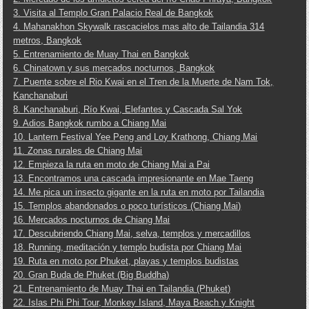
3. Visita al Templo Gran Palacio Real de Bangkok
4. Mahanakhon Skywalk rascacielos mas alto de Tailandia 314
metros, Bangkok
5. Entrenamiento de Muay Thai en Bangkok
6. Chinatown y sus mercados nocturnos, Bangkok
7. Puente sobre el Rio Kwai en el Tren de la Muerte de Nam Tok,
Kanchanaburi
8. Kanchanaburi, Río Kwai, Elefantes y Cascada Sal Yok
9. Adios Bangkok rumbo a Chiang Mai
10. Lantern Festival Yee Peng and Loy Krathong, Chiang Mai
11. Zonas rurales de Chiang Mai
12. Empieza la ruta en moto de Chiang Mai a Pai
13. Encontramos una cascada impresionante en Mae Taeng
14. Me pica un insecto gigante en la ruta en moto por Tailandia
15. Templos abandonados o poco turísticos (Chiang Mai)
16. Mercados nocturnos de Chiang Mai
17. Descubriendo Chiang Mai, selva, templos y mercadillos
18. Running, meditación y templo budista por Chiang Mai
19. Ruta en moto por Phuket, playas y templos budistas
20. Gran Buda de Phuket (Big Buddha)
21. Entrenamiento de Muay Thai en Tailandia (Phuket)
22. Islas Phi Phi Tour, Monkey Island, Maya Beach y Knight