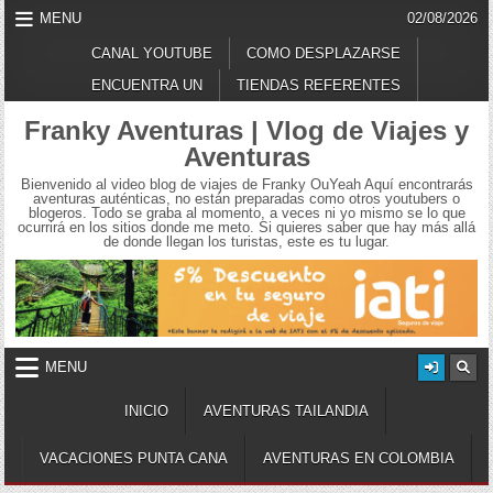
Skip
MENU
02/08/2026
to
content
CANAL YOUTUBE
COMO DESPLAZARSE
ENCUENTRA UN
TIENDAS REFERENTES
Franky Aventuras | Vlog de Viajes y
Aventuras
Bienvenido al video blog de viajes de Franky OuYeah Aquí encontrarás
aventuras auténticas, no están preparadas como otros youtubers o
blogeros. Todo se graba al momento, a veces ni yo mismo se lo que
ocurrirá en los sitios donde me meto. Si quieres saber que hay más allá
de donde llegan los turistas, este es tu lugar.
MENU
INICIO
AVENTURAS TAILANDIA
VACACIONES PUNTA CANA
AVENTURAS EN COLOMBIA