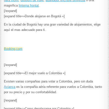
para móvil
,
botiquín de viaje
,
adaptador enchufe universal
o una
magnífica
linterna frontal
.
[/expand]
[expand title=»Donde alojarse en Bogotá «]
En la ciudad de Bogotá hay una gran variedad de alojamientos, elige
aquí el mas adecuado para ti.
Booking.com
[/expand]
[expand title=»El mejor vuelo a Colombia «]
Existen varias compañias para volar a Colombia, pero sin duda
Avianca
es la compañia aèria referente para vuelos a Colombia, tanto
por su precio y por su confortabilidad.
[/expand]
[expand title=»Como desplazarse por Colombia «]