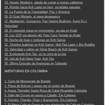
23. Hungry Monkeys, dando de comer a monos callejeros
24. Rumbo hacia Koh Lanta en ferry, increíbles paisajes
25. La Puerta de la Tranquilidad, Paz y Armonía
26. El Gran Misterio, el agua desaparece
27. Meditación, Sungazing, Paz Interior Budismo, Kung Fu y
Velocidad
28. El presente sigue en movimiento, escala en Krabi
29. Los 1237 escalones del Tiger Cave Temple en Krabi
30. Noche de risas y tontunas en Koh Samui
31. Templos budistas en Koh Samui, Wat Plai Laem y Big Buddha
32. Velocidad y saltos en Silver Beach de Koh Samui
33. Explorando Koh Tao, en la cima de la isla
34. Isla de Koh Nang Yuan, Koh Tao
35. Último Episodio de Aventuras en Tailandia
AVENTURAS EN COLOMBIA
1. Cerro de Monserrate de Bogotá
2. Plaza de Bolívar y paseo por el centro de Bogotá
4. Aguas Termales Santa Rosa de Cabal Risaralda Colombia
5. Valle del Cocora en paseo a Caballo, Eje Cafetero
6. Quindío: Filandia, Pijao y Buenavista, Eje Cafetero
7. El Mejor Café en Grano en una plantación de Café en Colombia