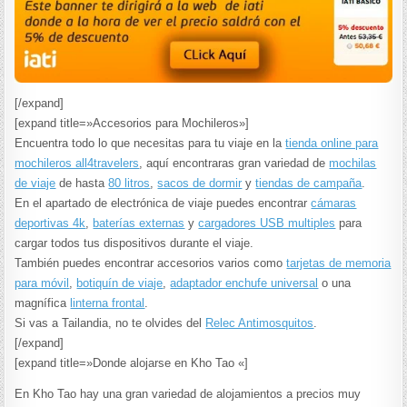
[/expand]
[expand title=»Accesorios para Mochileros»]
Encuentra todo lo que necesitas para tu viaje en la
tienda online para
mochileros all4travelers
, aquí encontraras gran variedad de
mochilas
de viaje
de hasta
80 litros
,
sacos de dormir
y
tiendas de campaña
.
En el apartado de electrónica de viaje puedes encontrar
cámaras
deportivas 4k
,
baterías externas
y
cargadores USB multiples
para
cargar todos tus dispositivos durante el viaje.
También puedes encontrar accesorios varios como
tarjetas de memoria
para móvil
,
botiquín de viaje
,
adaptador enchufe universal
o una
magnífica
linterna frontal
.
Si vas a Tailandia, no te olvides del
Relec Antimosquitos
.
[/expand]
[expand title=»Donde alojarse en Kho Tao «]
En Kho Tao hay una gran variedad de alojamientos a precios muy