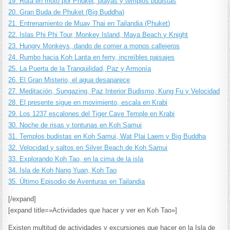
19. Ruta en moto por Phuket, playas y templos budistas
20. Gran Buda de Phuket (Big Buddha)
21. Entrenamiento de Muay Thai en Tailandia (Phuket)
22. Islas Phi Phi Tour, Monkey Island, Maya Beach y Knight
23. Hungry Monkeys, dando de comer a monos callejeros
24. Rumbo hacia Koh Lanta en ferry, increíbles paisajes
25. La Puerta de la Tranquilidad, Paz y Armonía
26. El Gran Misterio, el agua desaparece
27. Meditación, Sungazing, Paz Interior Budismo, Kung Fu y Velocidad
28. El presente sigue en movimiento, escala en Krabi
29. Los 1237 escalones del Tiger Cave Temple en Krabi
30. Noche de risas y tontunas en Koh Samui
31. Templos budistas en Koh Samui, Wat Plai Laem y Big Buddha
32. Velocidad y saltos en Silver Beach de Koh Samui
33. Explorando Koh Tao, en la cima de la isla
34. Isla de Koh Nang Yuan, Koh Tao
35. Último Episodio de Aventuras en Tailandia
[/expand]
[expand title=»Actividades que hacer y ver en Koh Tao»]
Existen multitud de actividades y excursiones que hacer en la Isla de