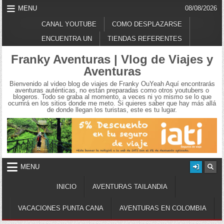
Skip
MENU
08/08/2026
to
content
CANAL YOUTUBE
COMO DESPLAZARSE
ENCUENTRA UN
TIENDAS REFERENTES
Franky Aventuras | Vlog de Viajes y
Aventuras
Bienvenido al video blog de viajes de Franky OuYeah Aquí encontrarás
aventuras auténticas, no están preparadas como otros youtubers o
blogeros. Todo se graba al momento, a veces ni yo mismo se lo que
ocurrirá en los sitios donde me meto. Si quieres saber que hay más allá
de donde llegan los turistas, este es tu lugar.
MENU
INICIO
AVENTURAS TAILANDIA
VACACIONES PUNTA CANA
AVENTURAS EN COLOMBIA