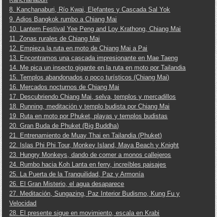
8. Kanchanaburi, Río Kwai, Elefantes y Cascada Sal Yok
9. Adios Bangkok rumbo a Chiang Mai
10. Lantern Festival Yee Peng and Loy Krathong, Chiang Mai
11. Zonas rurales de Chiang Mai
12. Empieza la ruta en moto de Chiang Mai a Pai
13. Encontramos una cascada impresionante en Mae Taeng
14. Me pica un insecto gigante en la ruta en moto por Tailandia
15. Templos abandonados o poco turísticos (Chiang Mai)
16. Mercados nocturnos de Chiang Mai
17. Descubriendo Chiang Mai, selva, templos y mercadillos
18. Running, meditación y templo budista por Chiang Mai
19. Ruta en moto por Phuket, playas y templos budistas
20. Gran Buda de Phuket (Big Buddha)
21. Entrenamiento de Muay Thai en Tailandia (Phuket)
22. Islas Phi Phi Tour, Monkey Island, Maya Beach y Knight
23. Hungry Monkeys, dando de comer a monos callejeros
24. Rumbo hacia Koh Lanta en ferry, increíbles paisajes
25. La Puerta de la Tranquilidad, Paz y Armonía
26. El Gran Misterio, el agua desaparece
27. Meditación, Sungazing, Paz Interior Budismo, Kung Fu y
Velocidad
28. El presente sigue en movimiento, escala en Krabi