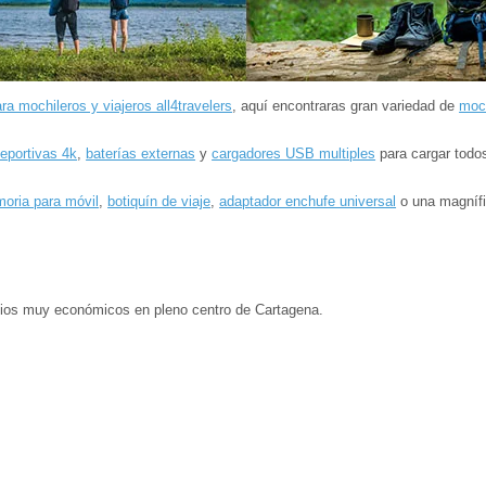
ara mochileros y viajeros all4travelers
, aquí encontraras gran variedad de
moch
eportivas 4k
,
baterías externas
y
cargadores USB multiples
para cargar todo
moria para móvil
,
botiquín de viaje
,
adaptador enchufe universal
o una magníf
ecios muy económicos en pleno centro de Cartagena.