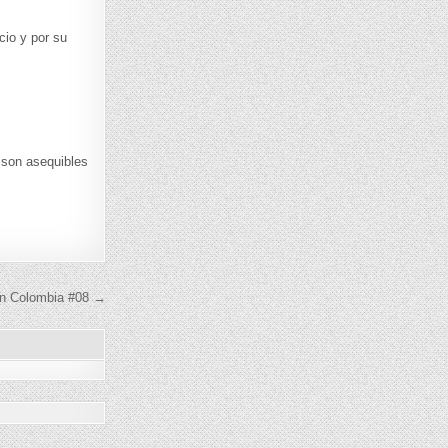
cio y por su
 son asequibles
en Colombia #08 →