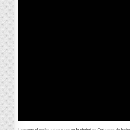
Llegamos al caribe colombiano en la ciudad de Cartagena de Indias