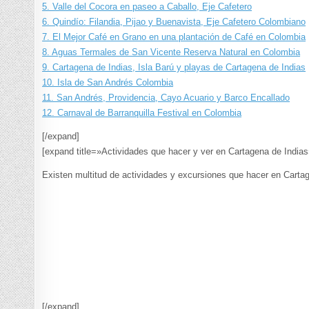
5. Valle del Cocora en paseo a Caballo, Eje Cafetero
6. Quindío: Filandia, Pijao y Buenavista, Eje Cafetero Colombiano
7. El Mejor Café en Grano en una plantación de Café en Colombia
8. Aguas Termales de San Vicente Reserva Natural en Colombia
9. Cartagena de Indias, Isla Barú y playas de Cartagena de Indias
10. Isla de San Andrés Colombia
11. San Andrés, Providencia, Cayo Acuario y Barco Encallado
12. Carnaval de Barranquilla Festival en Colombia
[/expand]
[expand title=»Actividades que hacer y ver en Cartagena de Indias
Existen multitud de actividades y excursiones que hacer en Cartag
[/expand]