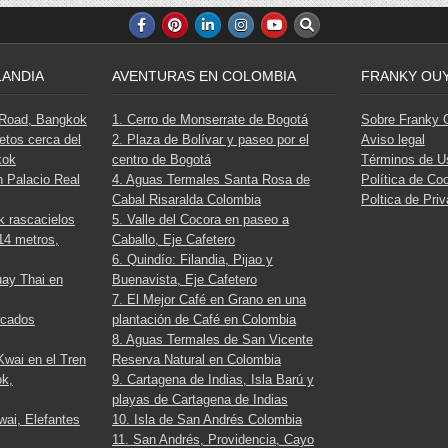
LANDIA
AVENTURAS EN COLOMBIA
FRANKY OU
 Road, Bangkok
1. Cerro de Monserrate de Bogotá
Sobre Franky
etos cerca del
2. Plaza de Bolívar y paseo por el
Aviso legal
kok
centro de Bogotá
Términos de U
n Palacio Real
4. Aguas Termales Santa Rosa de
Política de Co
Cabal Risaralda Colombia
Poltica de Pri
 rascacielos
5. Valle del Cocora en paseo a
14 metros,
Caballo, Eje Cafetero
6. Quindío: Filandia, Pijao y
uay Thai en
Buenavista, Eje Cafetero
7. El Mejor Café en Grano en una
rcados
plantación de Café en Colombia
8. Aguas Termales de San Vicente
Kwai en el Tren
Reserva Natural en Colombia
ok,
9. Cartagena de Indias, Isla Barú y
playas de Cartagena de Indias
wai, Elefantes
10. Isla de San Andrés Colombia
11. San Andrés, Providencia, Cayo