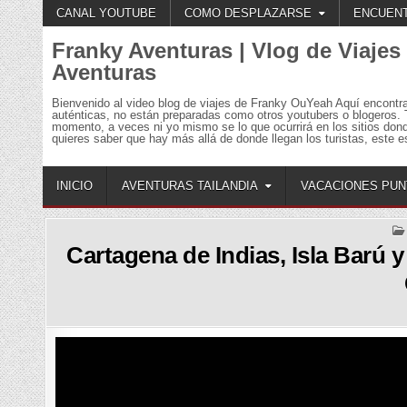
Skip
CANAL YOUTUBE
COMO DESPLAZARSE
ENCUENT
to
content
Franky Aventuras | Vlog de Viajes
Aventuras
Bienvenido al video blog de viajes de Franky OuYeah Aquí encontr
auténticas, no están preparadas como otros youtubers o blogeros. 
momento, a veces ni yo mismo se lo que ocurrirá en los sitios don
quieres saber que hay más allá de donde llegan los turistas, este es
INICIO
AVENTURAS TAILANDIA
VACACIONES PUN
Cartagena de Indias, Isla Barú 