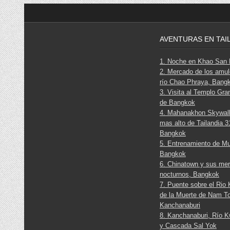
AVENTURAS EN TAI
1. Noche en Khao San
2. Mercado de los amul
río Chao Phraya, Bang
3. Visita al Templo Gra
de Bangkok
4. Mahanakhon Skywalk
mas alto de Tailandia 3
Bangkok
5. Entrenamiento de M
Bangkok
6. Chinatown y sus me
nocturnos, Bangkok
7. Puente sobre el Rio 
de la Muerte de Nam T
Kanchanaburi
8. Kanchanaburi, Río K
y Cascada Sal Yok