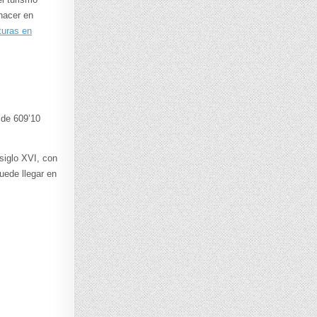
hacer en
turas en
 de 609’10
siglo XVI, con
uede llegar en