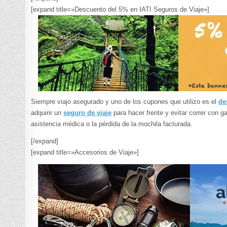
[expand title=»Descuento del 5% en IATI Seguros de Viaje»]
Siempre viajo asegurado y uno de los cupones que utilizo es el
de
adquirir un
seguro de viaje
para hacer frente y evitar correr con 
asistencia médica o la pérdida de la mochila facturada.
[/expand]
[expand title=»Accesorios de Viaje»]