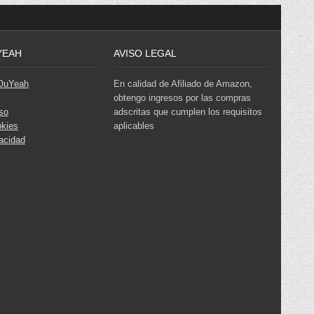
YEAH
AVISO LEGAL
 OuYeah
En calidad de Afiliado de Amazon,
obtengo ingresos por las compras
so
adscritas que cumplen los requisitos
okies
aplicables
vacidad