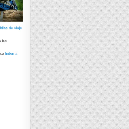
ilas de viaje
s tus
ica
linterna