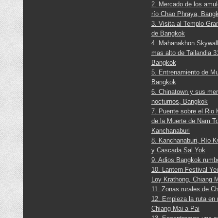
2. Mercado de los amul
río Chao Phraya, Bang
3. Visita al Templo Gra
de Bangkok
4. Mahanakhon Skywalk
mas alto de Tailandia 3
Bangkok
5. Entrenamiento de M
Bangkok
6. Chinatown y sus me
nocturnos, Bangkok
7. Puente sobre el Rio 
de la Muerte de Nam T
Kanchanaburi
8. Kanchanaburi, Río K
y Cascada Sal Yok
9. Adios Bangkok rumb
10. Lantern Festival Y
Loy Krathong, Chiang 
11. Zonas rurales de C
12. Empieza la ruta en
Chiang Mai a Pai