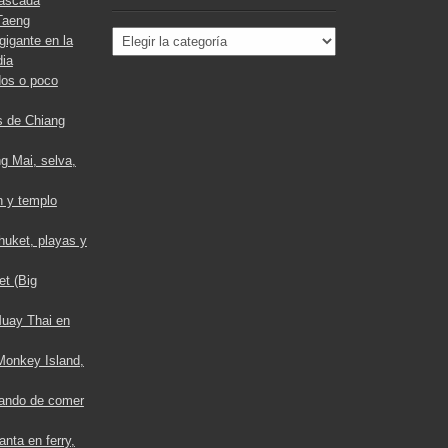
cascada
Taeng
Categorías
gigante en la
dia
os o poco
s de Chiang
g Mai, selva,
n y templo
huket, playas y
t (Big
Muay Thai en
 Monkey Island,
ando de comer
nta en ferry,