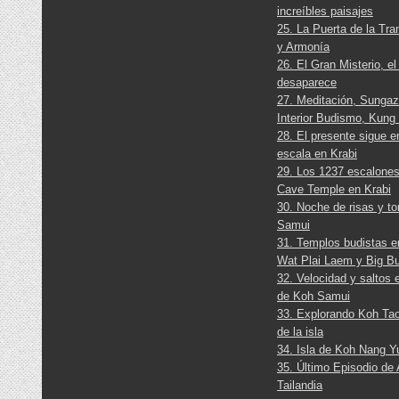
increíbles paisajes
25. La Puerta de la Tra
y Armonía
26. El Gran Misterio, e
desaparece
27. Meditación, Sungaz
Interior Budismo, Kung
28. El presente sigue 
escala en Krabi
29. Los 1237 escalones
Cave Temple en Krabi
30. Noche de risas y t
Samui
31. Templos budistas 
Wat Plai Laem y Big B
32. Velocidad y saltos 
de Koh Samui
33. Explorando Koh Tao
de la isla
34. Isla de Koh Nang Y
35. Último Episodio de
Tailandia