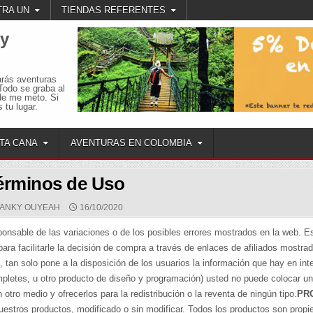
RA UN
TIENDAS REFERENTES
 y
arás aventuras
Todo se graba al
de me meto. Si
 tu lugar.
TA CANA
AVENTURAS EN COLOMBIA
érminos de Uso
ANKY OUYEAH
16/10/2020
sable de las variaciones o de los posibles errores mostrados en la web. Es
ara facilitarle la decisión de compra a través de enlaces de afiliados mostra
an solo pone a la disposición de los usuarios la información que hay en inte
mpletes, u otro producto de diseño y programación) usted no puede colocar u
otro medio y ofrecerlos para la redistribución o la reventa de ningún tipo.
PR
nuestros productos, modificado o sin modificar. Todos los productos son prop