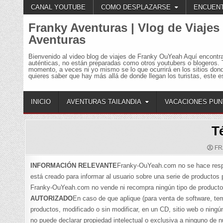
Skip
CANAL YOUTUBE
COMO DESPLAZARSE
ENCUENT
to
content
Franky Aventuras | Vlog de Viajes
Aventuras
Bienvenido al video blog de viajes de Franky OuYeah Aquí encontr
auténticas, no están preparadas como otros youtubers o blogeros. 
momento, a veces ni yo mismo se lo que ocurrirá en los sitios don
quieres saber que hay más allá de donde llegan los turistas, este es
INICIO
AVENTURAS TAILANDIA
VACACIONES PUN
T
FR
INFORMACIÓN RELEVANTE
Franky-OuYeah.com no se hace respon
está creado para informar al usuario sobre una serie de productos p
Franky-OuYeah.com no vende ni recompra ningún tipo de producto, t
AUTORIZADO
En caso de que aplique (para venta de software, te
productos, modificado o sin modificar, en un CD, sitio web o ningún 
no puede declarar propiedad intelectual o exclusiva a ninguno de 