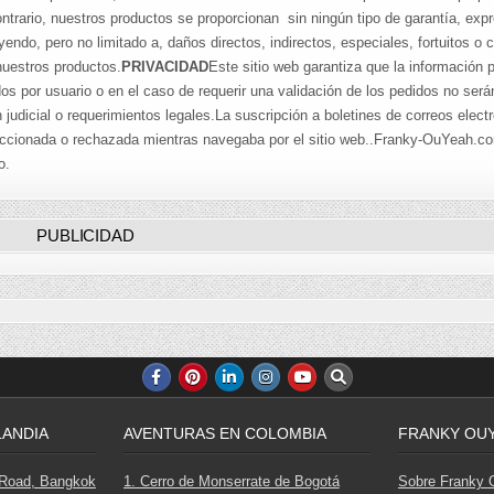
trario, nuestros productos se proporcionan sin ningún tipo de garantía, expr
do, pero no limitado a, daños directos, indirectos, especiales, fortuitos o
 nuestros productos.
PRIVACIDAD
Este sitio web garantiza que la información 
os por usuario o en el caso de requerir una validación de los pedidos no ser
judicial o requerimientos legales.La suscripción a boletines de correos elect
seleccionada o rechazada mientras navegaba por el sitio web..Franky-OuYeah.c
o.
PUBLICIDAD
LANDIA
AVENTURAS EN COLOMBIA
FRANKY OU
 Road, Bangkok
1. Cerro de Monserrate de Bogotá
Sobre Franky