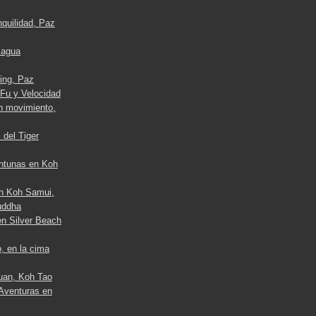
nquilidad, Paz
l agua
ing, Paz
 Fu y Velocidad
en movimiento,
 del Tiger
ontunas en Koh
en Koh Samui,
uddha
en Silver Beach
, en la cima
uan, Koh Tao
 Aventuras en