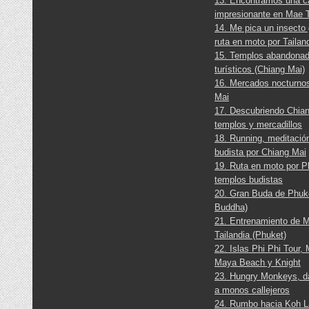
13. Encontramos una 
impresionante en Mae 
14. Me pica un insecto 
ruta en moto por Tailan
15. Templos abandonad
turísticos (Chiang Mai)
16. Mercados nocturno
Mai
17. Descubriendo Chian
templos y mercadillos
18. Running, meditació
budista por Chiang Mai
19. Ruta en moto por P
templos budistas
20. Gran Buda de Phuke
Buddha)
21. Entrenamiento de 
Tailandia (Phuket)
22. Islas Phi Phi Tour,
Maya Beach y Knight
23. Hungry Monkeys, d
a monos callejeros
24. Rumbo hacia Koh La