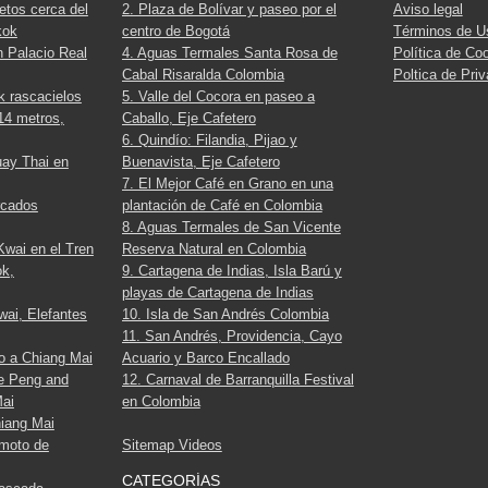
etos cerca del
2. Plaza de Bolívar y paseo por el
Aviso legal
kok
centro de Bogotá
Términos de U
n Palacio Real
4. Aguas Termales Santa Rosa de
Política de Co
Cabal Risaralda Colombia
Poltica de Pri
 rascacielos
5. Valle del Cocora en paseo a
14 metros,
Caballo, Eje Cafetero
6. Quindío: Filandia, Pijao y
uay Thai en
Buenavista, Eje Cafetero
7. El Mejor Café en Grano en una
rcados
plantación de Café en Colombia
8. Aguas Termales de San Vicente
Kwai en el Tren
Reserva Natural en Colombia
ok,
9. Cartagena de Indias, Isla Barú y
playas de Cartagena de Indias
wai, Elefantes
10. Isla de San Andrés Colombia
11. San Andrés, Providencia, Cayo
o a Chiang Mai
Acuario y Barco Encallado
ee Peng and
12. Carnaval de Barranquilla Festival
Mai
en Colombia
hiang Mai
 moto de
Sitemap Videos
CATEGORÍAS