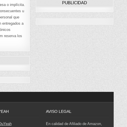
PUBLICIDAD
esa o implícita.
 consecuentes u
personal que
án entregados a
rónicos
om reserva los
YEAH
AVISO LEGAL
 OuYeah
En calidad de Afiliado de Amazon,