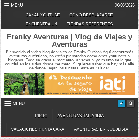
Skip
MENU
06/08/2026
to
content
CANAL YOUTUBE
COMO DESPLAZARSE
ENCUENTRA UN
TIENDAS REFERENTES
Franky Aventuras | Vlog de Viajes y
Aventuras
Bienvenido al video blog de viajes de Franky OuYeah Aquí encontrarás
aventuras auténticas, no están preparadas como otros youtubers o
blogeros. Todo se graba al momento, a veces ni yo mismo se lo que
ocurrirá en los sitios donde me meto. Si quieres saber que hay más allá
de donde llegan los turistas, este es tu lugar.
MENU
INICIO
AVENTURAS TAILANDIA
VACACIONES PUNTA CANA
AVENTURAS EN COLOMBIA