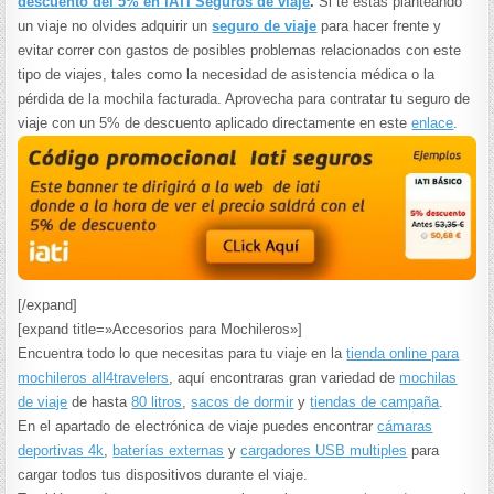
descuento del 5% en IATI Seguros de viaje
.
Si te estas planteando
un viaje no olvides adquirir un
seguro de viaje
para hacer frente y
evitar correr con gastos de posibles problemas relacionados con este
tipo de viajes, tales como la necesidad de asistencia médica o la
pérdida de la mochila facturada. Aprovecha para contratar tu seguro de
viaje con un 5% de descuento aplicado directamente en este
enlace
.
[/expand]
[expand title=»Accesorios para Mochileros»]
Encuentra todo lo que necesitas para tu viaje en la
tienda online para
mochileros all4travelers
, aquí encontraras gran variedad de
mochilas
de viaje
de hasta
80 litros
,
sacos de dormir
y
tiendas de campaña
.
En el apartado de electrónica de viaje puedes encontrar
cámaras
deportivas 4k
,
baterías externas
y
cargadores USB multiples
para
cargar todos tus dispositivos durante el viaje.