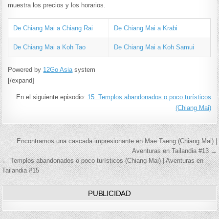
muestra los precios y los horarios.
De Chiang Mai a Chiang Rai
De Chiang Mai a Krabi
De Chiang Mai a Koh Tao
De Chiang Mai a Koh Samui
Powered by
12Go Asia
system
[/expand]
En el siguiente episodio:
15. Templos abandonados o poco turísticos
(Chiang Mai)
Navegación
Encontramos una cascada impresionante en Mae Taeng (Chiang Mai) |
Aventuras en Tailandia #13 →
de
← Templos abandonados o poco turísticos (Chiang Mai) | Aventuras en
Tailandia #15
entradas
PUBLICIDAD