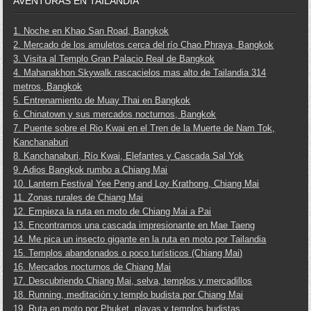
AVENTURAS EN TAILANDIA
1. Noche en Khao San Road, Bangkok
2. Mercado de los amuletos cerca del río Chao Phraya, Bangkok
3. Visita al Templo Gran Palacio Real de Bangkok
4. Mahanakhon Skywalk rascacielos mas alto de Tailandia 314
metros, Bangkok
5. Entrenamiento de Muay Thai en Bangkok
6. Chinatown y sus mercados nocturnos, Bangkok
7. Puente sobre el Rio Kwai en el Tren de la Muerte de Nam Tok,
Kanchanaburi
8. Kanchanaburi, Río Kwai, Elefantes y Cascada Sal Yok
9. Adios Bangkok rumbo a Chiang Mai
10. Lantern Festival Yee Peng and Loy Krathong, Chiang Mai
11. Zonas rurales de Chiang Mai
12. Empieza la ruta en moto de Chiang Mai a Pai
13. Encontramos una cascada impresionante en Mae Taeng
14. Me pica un insecto gigante en la ruta en moto por Tailandia
15. Templos abandonados o poco turísticos (Chiang Mai)
16. Mercados nocturnos de Chiang Mai
17. Descubriendo Chiang Mai, selva, templos y mercadillos
18. Running, meditación y templo budista por Chiang Mai
19. Ruta en moto por Phuket, playas y templos budistas