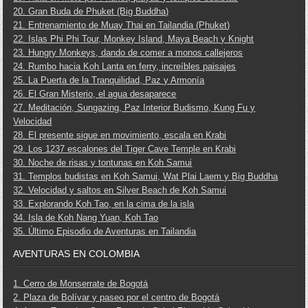
20. Gran Buda de Phuket (Big Buddha)
21. Entrenamiento de Muay Thai en Tailandia (Phuket)
22. Islas Phi Phi Tour, Monkey Island, Maya Beach y Knight
23. Hungry Monkeys, dando de comer a monos callejeros
24. Rumbo hacia Koh Lanta en ferry, increíbles paisajes
25. La Puerta de la Tranquilidad, Paz y Armonía
26. El Gran Misterio, el agua desaparece
27. Meditación, Sungazing, Paz Interior Budismo, Kung Fu y
Velocidad
28. El presente sigue en movimiento, escala en Krabi
29. Los 1237 escalones del Tiger Cave Temple en Krabi
30. Noche de risas y tontunas en Koh Samui
31. Templos budistas en Koh Samui, Wat Plai Laem y Big Buddha
32. Velocidad y saltos en Silver Beach de Koh Samui
33. Explorando Koh Tao, en la cima de la isla
34. Isla de Koh Nang Yuan, Koh Tao
35. Último Episodio de Aventuras en Tailandia
AVENTURAS EN COLOMBIA
1. Cerro de Monserrate de Bogotá
2. Plaza de Bolívar y paseo por el centro de Bogotá