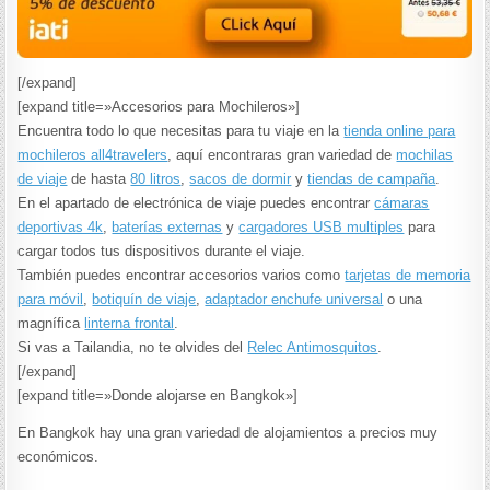
[/expand]
[expand title=»Accesorios para Mochileros»]
Encuentra todo lo que necesitas para tu viaje en la
tienda online para
mochileros all4travelers
, aquí encontraras gran variedad de
mochilas
de viaje
de hasta
80 litros
,
sacos de dormir
y
tiendas de campaña
.
En el apartado de electrónica de viaje puedes encontrar
cámaras
deportivas 4k
,
baterías externas
y
cargadores USB multiples
para
cargar todos tus dispositivos durante el viaje.
También puedes encontrar accesorios varios como
tarjetas de memoria
para móvil
,
botiquín de viaje
,
adaptador enchufe universal
o una
magnífica
linterna frontal
.
Si vas a Tailandia, no te olvides del
Relec Antimosquitos
.
[/expand]
[expand title=»Donde alojarse en Bangkok»]
En Bangkok hay una gran variedad de alojamientos a precios muy
económicos.