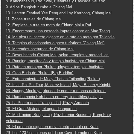
8. Kanchanaburi, Río Kwai, Elefantes y Cascada Sal Yok
9. Adios Bangkok rumbo a Chiang Mai
10. Lantern Festival Yee Peng and Loy Krathong, Chiang Mai
11. Zonas rurales de Chiang Mai
12. Empieza la ruta en moto de Chiang Mai a Pai
13. Encontramos una cascada impresionante en Mae Taeng
14. Me pica un insecto gigante en la ruta en moto por Tailandia
15. Templos abandonados o poco turísticos (Chiang Mai)
16. Mercados nocturnos de Chiang Mai
17. Descubriendo Chiang Mai, selva, templos y mercadillos
18. Running, meditación y templo budista por Chiang Mai
19. Ruta en moto por Phuket, playas y templos budistas
20. Gran Buda de Phuket (Big Buddha)
21. Entrenamiento de Muay Thai en Tailandia (Phuket)
22. Islas Phi Phi Tour, Monkey Island, Maya Beach y Knight
23. Hungry Monkeys, dando de comer a monos callejeros
24. Rumbo hacia Koh Lanta en ferry, increíbles paisajes
25. La Puerta de la Tranquilidad, Paz y Armonía
26. El Gran Misterio, el agua desaparece
27. Meditación, Sungazing, Paz Interior Budismo, Kung Fu y
Velocidad
28. El presente sigue en movimiento, escala en Krabi
29. Los 1237 escalones del Tiger Cave Temple en Krabi