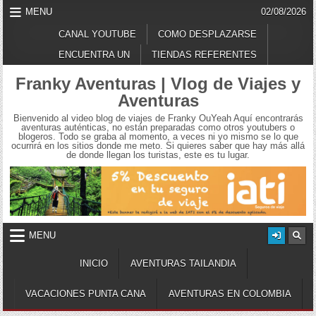
Skip
MENU
02/08/2026
to
content
CANAL YOUTUBE
COMO DESPLAZARSE
ENCUENTRA UN
TIENDAS REFERENTES
Franky Aventuras | Vlog de Viajes y
Aventuras
Bienvenido al video blog de viajes de Franky OuYeah Aquí encontrarás
aventuras auténticas, no están preparadas como otros youtubers o
blogeros. Todo se graba al momento, a veces ni yo mismo se lo que
ocurrirá en los sitios donde me meto. Si quieres saber que hay más allá
de donde llegan los turistas, este es tu lugar.
MENU
INICIO
AVENTURAS TAILANDIA
VACACIONES PUNTA CANA
AVENTURAS EN COLOMBIA