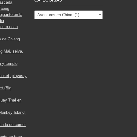
cascada
Taeng
Categorías
gigante en la
dia
os o poco
s de Chiang
g Mai, selva,
n y templo
huket, playas y
t (Big
Muay Thai en
 Monkey Island,
ando de comer
nta en ferry,