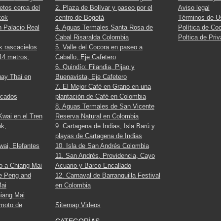
etos cerca del
2. Plaza de Bolívar y paseo por el
Aviso legal
kok
centro de Bogotá
Términos de U
n Palacio Real
4. Aguas Termales Santa Rosa de
Política de Co
Cabal Risaralda Colombia
Poltica de Pri
 rascacielos
5. Valle del Cocora en paseo a
14 metros,
Caballo, Eje Cafetero
6. Quindío: Filandia, Pijao y
uay Thai en
Buenavista, Eje Cafetero
7. El Mejor Café en Grano en una
rcados
plantación de Café en Colombia
8. Aguas Termales de San Vicente
Kwai en el Tren
Reserva Natural en Colombia
ok,
9. Cartagena de Indias, Isla Barú y
playas de Cartagena de Indias
wai, Elefantes
10. Isla de San Andrés Colombia
11. San Andrés, Providencia, Cayo
o a Chiang Mai
Acuario y Barco Encallado
ee Peng and
12. Carnaval de Barranquilla Festival
Mai
en Colombia
hiang Mai
 moto de
Sitemap Videos
CATEGORÍAS