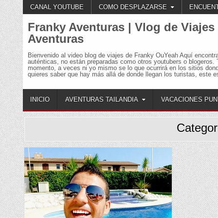
Skip
CANAL YOUTUBE
COMO DESPLAZARSE
ENCUENT
to
content
Franky Aventuras | Vlog de Viajes
Aventuras
Bienvenido al video blog de viajes de Franky OuYeah Aquí encontr
auténticas, no están preparadas como otros youtubers o blogeros. 
momento, a veces ni yo mismo se lo que ocurrirá en los sitios don
quieres saber que hay más allá de donde llegan los turistas, este es
INICIO
AVENTURAS TAILANDIA
VACACIONES PUN
Categor
Posted
in