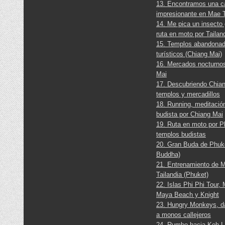
13. Encontramos una 
impresionante en Mae 
14. Me pica un insecto 
ruta en moto por Tailan
15. Templos abandonad
turísticos (Chiang Mai)
16. Mercados nocturno
Mai
17. Descubriendo Chian
templos y mercadillos
18. Running, meditació
budista por Chiang Mai
19. Ruta en moto por P
templos budistas
20. Gran Buda de Phuke
Buddha)
21. Entrenamiento de 
Tailandia (Phuket)
22. Islas Phi Phi Tour,
Maya Beach y Knight
23. Hungry Monkeys, d
a monos callejeros
24. Rumbo hacia Koh La