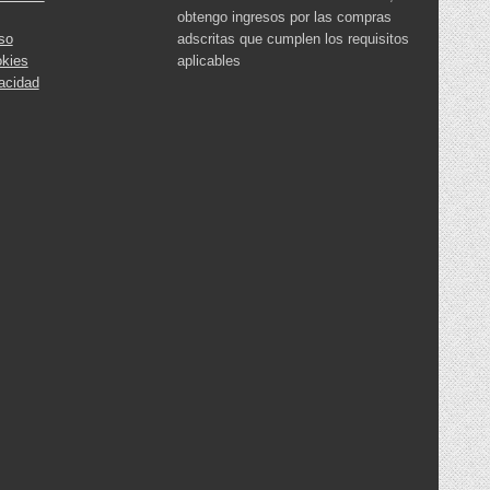
obtengo ingresos por las compras
so
adscritas que cumplen los requisitos
okies
aplicables
vacidad