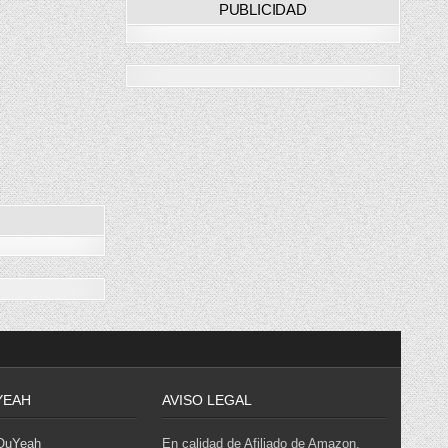
PUBLICIDAD
YEAH
AVISO LEGAL
 OuYeah
En calidad de Afiliado de Amazon,