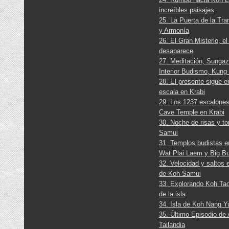
increíbles paisajes
25. La Puerta de la Tra
y Armonía
26. El Gran Misterio, e
desaparece
27. Meditación, Sungaz
Interior Budismo, Kung
28. El presente sigue 
escala en Krabi
29. Los 1237 escalones
Cave Temple en Krabi
30. Noche de risas y t
Samui
31. Templos budistas 
Wat Plai Laem y Big B
32. Velocidad y saltos 
de Koh Samui
33. Explorando Koh Tao
de la isla
34. Isla de Koh Nang Y
35. Último Episodio de
Tailandia