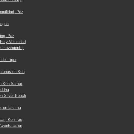
nquilidad, Paz
l agua
ing, Paz
 Fu y Velocidad
en movimiento,
 del Tiger
ontunas en Koh
en Koh Samui,
uddha
en Silver Beach
, en la cima
uan, Koh Tao
 Aventuras en