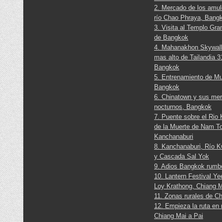
2. Mercado de los amul
río Chao Phraya, Bang
3. Visita al Templo Gra
de Bangkok
4. Mahanakhon Skywalk
mas alto de Tailandia 3
Bangkok
5. Entrenamiento de M
Bangkok
6. Chinatown y sus me
nocturnos, Bangkok
7. Puente sobre el Rio 
de la Muerte de Nam T
Kanchanaburi
8. Kanchanaburi, Río K
y Cascada Sal Yok
9. Adios Bangkok rumb
10. Lantern Festival Y
Loy Krathong, Chiang 
11. Zonas rurales de C
12. Empieza la ruta en
Chiang Mai a Pai