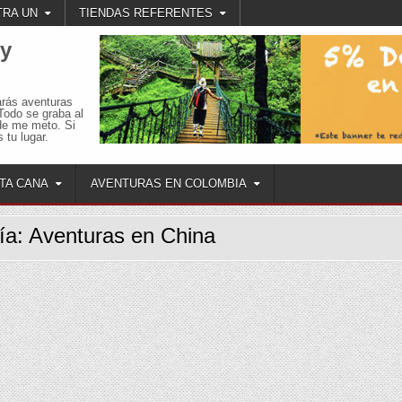
RA UN
TIENDAS REFERENTES
 y
arás aventuras
Todo se graba al
de me meto. Si
 tu lugar.
TA CANA
AVENTURAS EN COLOMBIA
ía:
Aventuras en China