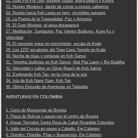
22. Islas Phi Phi Tour, Monkey Island, Maya Beach y Knight
23. Hungry Monkeys, dando de comer a monos callejeros
24. Rumbo hacia Koh Lanta en ferry, increíbles paisajes
25. La Puerta de la Tranquilidad, Paz y Armonía
26. El Gran Misterio, el agua desaparece
27. Meditación, Sungazing, Paz Interior Budismo, Kung Fu y
Velocidad
28. El presente sigue en movimiento, escala en Krabi
29. Los 1237 escalones del Tiger Cave Temple en Krabi
30. Noche de risas y tontunas en Koh Samui
31. Templos budistas en Koh Samui, Wat Plai Laem y Big Buddha
32. Velocidad y saltos en Silver Beach de Koh Samui
33. Explorando Koh Tao, en la cima de la isla
34. Isla de Koh Nang Yuan, Koh Tao
35. Último Episodio de Aventuras en Tailandia
AVENTURAS EN COLOMBIA
1. Cerro de Monserrate de Bogotá
2. Plaza de Bolívar y paseo por el centro de Bogotá
4. Aguas Termales Santa Rosa de Cabal Risaralda Colombia
5. Valle del Cocora en paseo a Caballo, Eje Cafetero
6. Quindío: Filandia, Pijao y Buenavista, Eje Cafetero