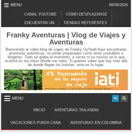
Skip
MENU
08/08/2026
to
content
CANAL YOUTUBE
COMO DESPLAZARSE
ENCUENTRA UN
TIENDAS REFERENTES
Franky Aventuras | Vlog de Viajes y
Aventuras
Bienvenido al video blog de viajes de Franky OuYeah Aquí encontrarás
aventuras auténticas, no están preparadas como otros youtubers o
blogeros. Todo se graba al momento, a veces ni yo mismo se lo que
ocurrirá en los sitios donde me meto. Si quieres saber que hay más allá
de donde llegan los turistas, este es tu lugar.
MENU
INICIO
AVENTURAS TAILANDIA
VACACIONES PUNTA CANA
AVENTURAS EN COLOMBIA