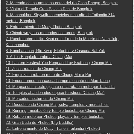
2. Mercado de los amuletos cerca del río Chao Phraya, Bangkok
3. Visita al Templo Gran Palacio Real de Bangkok
4. Mahanakhon Skywalk rascacielos mas alto de Tailandia 314
metros, Bangkok
5. Entrenamiento de Muay Thai en Bangkok
6. Chinatown y sus mercados nocturnos, Bangkok
7. Puente sobre el Rio Kwai en el Tren de la Muerte de Nam Tok,
Kanchanaburi
8. Kanchanaburi, Río Kwai, Elefantes y Cascada Sal Yok
9. Adios Bangkok rumbo a Chiang Mai
10. Lantern Festival Yee Peng and Loy Krathong, Chiang Mai
11. Zonas rurales de Chiang Mai
12. Empieza la ruta en moto de Chiang Mai a Pai
13. Encontramos una cascada impresionante en Mae Taeng
14. Me pica un insecto gigante en la ruta en moto por Tailandia
15. Templos abandonados o poco turísticos (Chiang Mai)
16. Mercados nocturnos de Chiang Mai
17. Descubriendo Chiang Mai, selva, templos y mercadillos
18. Running, meditación y templo budista por Chiang Mai
19. Ruta en moto por Phuket, playas y templos budistas
20. Gran Buda de Phuket (Big Buddha)
21. Entrenamiento de Muay Thai en Tailandia (Phuket)